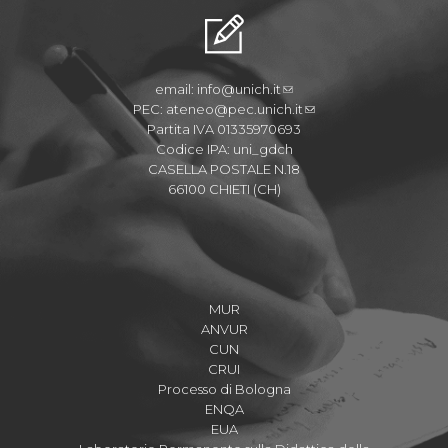
email:
info@unich.it
PEC:
ateneo@pec.unich.it
Partita IVA 01335970693
Codice IPA: uni_gdch
CASELLA POSTALE N.18
66100 CHIETI (CH)
MUR
ANVUR
CUN
CRUI
Processo di Bologna
ENQA
EUA