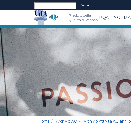
Form di ricerca
Cerca
Presidio della
PQA
NORMAT
Qualità di Ateneo
Home
Archivio AQ
Archivio Attività AQ anni 