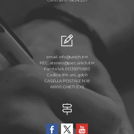
email:
info@unich.it
PEC:
ateneo@pec.unich.it
Partita IVA 01335970693
Codice IPA: uni_gdch
CASELLA POSTALE N.18
66100 CHIETI (CH)