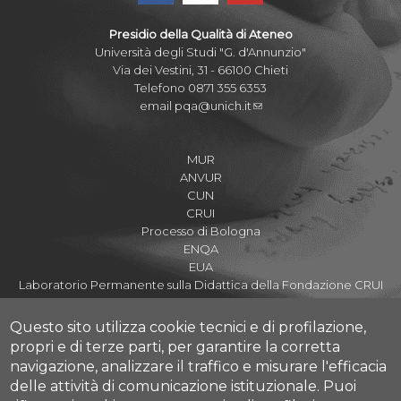
Presidio della Qualità di Ateneo
Università degli Studi "G. d'Annunzio"
Via dei Vestini, 31 - 66100 Chieti
Telefono 0871 355 6353
email
pqa@unich.it
MUR
ANVUR
CUN
CRUI
Processo di Bologna
ENQA
EUA
Laboratorio Permanente sulla Didattica della Fondazione CRUI
Questo sito utilizza cookie tecnici e di profilazione,
propri e di terze parti, per garantire la corretta
navigazione, analizzare il traffico e misurare l'efficacia
Assicurazione della Qualità di Ateneo
delle attività di comunicazione istituzionale.
Puoi
Nucleo di Valutazione