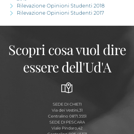
Rilevazione Opinioni Studenti 2018
Rilevazione Opinioni Studenti 2017
Scopri cosa vuol dire
essere dell'Ud'A
SEDE DI CHIETI
Via dei Vestini,31
Centralino 0871.3551
SEDE DI PESCARA
Viale Pindaro,42
Centralino 085.45371