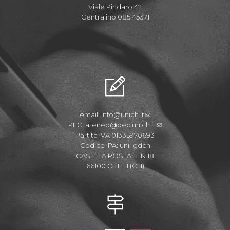
Viale Pindaro,42
Centralino 085.45371
email:
info@unich.it
PEC:
ateneo@pec.unich.it
Partita IVA 01335970693
Codice IPA: uni_gdch
CASELLA POSTALE N.18
66100 CHIETI (CH)