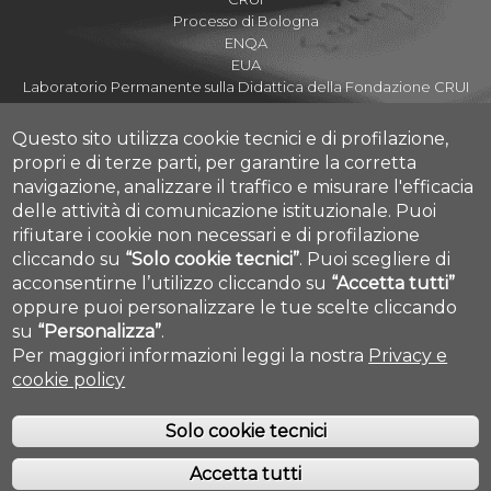
Processo di Bologna
ENQA
EUA
Laboratorio Permanente sulla Didattica della Fondazione CRUI
Questo sito utilizza cookie tecnici e di profilazione,
propri e di terze parti, per garantire la corretta
navigazione, analizzare il traffico e misurare l'efficacia
Assicurazione della Qualità di Ateneo
delle attività di comunicazione istituzionale.
Puoi
Nucleo di Valutazione
rifiutare i cookie non necessari e di profilazione
Amministrazione Trasparente
cliccando su
“Solo cookie tecnici”
.
Puoi scegliere di
Parla con noi
acconsentirne l’utilizzo cliccando su
“Accetta tutti”
Cookie settings
Credits
oppure puoi personalizzare le tue scelte cliccando
su
“Personalizza”
.
Per maggiori informazioni leggi la nostra
Privacy e
cookie policy
Solo cookie tecnici
Accetta tutti
COPYRIGHT © 2019. ALL RIGHTS RESERVED - UNIVERSITÀ DEGLI STUDI