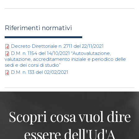
Riferimenti normativi
Decreto Direttoriale n. 2711 del 22/11/2021
D.M. n. 1154 del 14/10/2021 “Autovalutazione,
valutazione, accreditamento iniziale e periodico delle
sedi e dei corsi di studio”
D.M. n. 133 del 02/02/2021
Scopri cosa vuol dire
essere dell'Ud'A