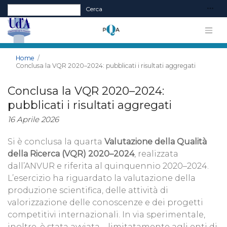
Form di ricerca
Cerca
Home
Conclusa la VQR 2020–2024: pubblicati i risultati aggregati
Conclusa la VQR 2020–2024:
pubblicati i risultati aggregati
16 Aprile 2026
Si è conclusa la quarta
Valutazione della Qualità
della Ricerca (VQR) 2020–2024
, realizzata
dall’ANVUR e riferita al quinquennio 2020–2024.
L’esercizio ha riguardato la valutazione della
produzione scientifica, delle attività di
valorizzazione delle conoscenze e dei progetti
competitivi internazionali. In via sperimentale,
inoltre, è stata avviata – limitatamente agli enti di