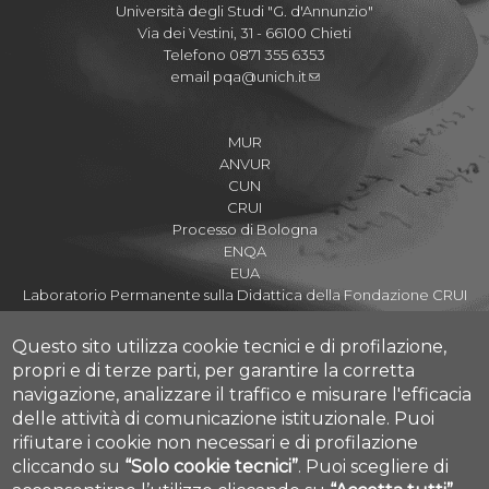
Università degli Studi "G. d'Annunzio"
Via dei Vestini, 31 - 66100 Chieti
Telefono 0871 355 6353
email
pqa@unich.it
MUR
ANVUR
CUN
CRUI
Processo di Bologna
ENQA
EUA
Laboratorio Permanente sulla Didattica della Fondazione CRUI
Questo sito utilizza cookie tecnici e di profilazione,
propri e di terze parti, per garantire la corretta
navigazione, analizzare il traffico e misurare l'efficacia
Assicurazione della Qualità di Ateneo
delle attività di comunicazione istituzionale.
Puoi
Nucleo di Valutazione
rifiutare i cookie non necessari e di profilazione
Amministrazione Trasparente
cliccando su
“Solo cookie tecnici”
.
Puoi scegliere di
Parla con noi