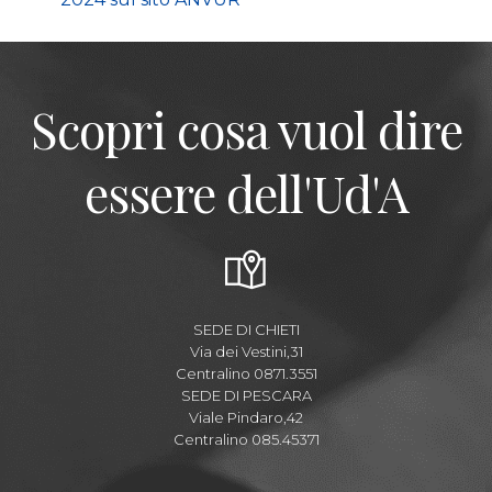
Scopri cosa vuol dire
essere dell'Ud'A
SEDE DI CHIETI
Via dei Vestini,31
Centralino 0871.3551
SEDE DI PESCARA
Viale Pindaro,42
Centralino 085.45371