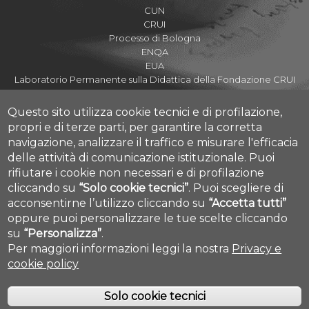
CUN
CRUI
Processo di Bologna
ENQA
EUA
Laboratorio Permanente sulla Didattica della Fondazione CRUI
Questo sito utilizza cookie tecnici e di profilazione,
propri e di terze parti, per garantire la corretta
navigazione, analizzare il traffico e misurare l'efficacia
Assicurazione della Qualità di Ateneo
delle attività di comunicazione istituzionale.
Puoi
Nucleo di Valutazione
rifiutare i cookie non necessari e di profilazione
Amministrazione Trasparente
cliccando su
“Solo cookie tecnici”
.
Puoi scegliere di
Parla con noi
acconsentirne l’utilizzo cliccando su
“Accetta tutti”
Cookie settings
Credits
oppure puoi personalizzare le tue scelte cliccando
su
“Personalizza”
.
Per maggiori informazioni leggi la nostra
Privacy e
cookie policy
Solo cookie tecnici