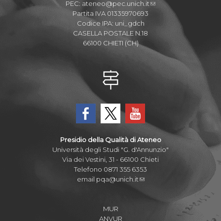
PEC:
ateneo@pec.unich.it
Partita IVA 01335970693
Codice IPA: uni_gdch
CASELLA POSTALE N.18
66100 CHIETI (CH)
Presidio della Qualità di Ateneo
Università degli Studi "G. d'Annunzio"
Via dei Vestini, 31 - 66100 Chieti
Telefono 0871 355 6353
email
pqa@unich.it
MUR
ANVUR