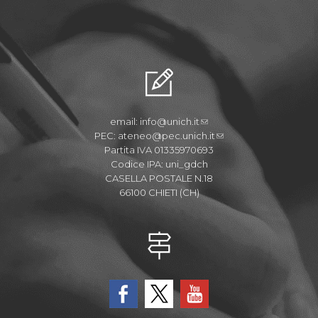
email:
info@unich.it
PEC:
ateneo@pec.unich.it
Partita IVA 01335970693
Codice IPA: uni_gdch
CASELLA POSTALE N.18
66100 CHIETI (CH)