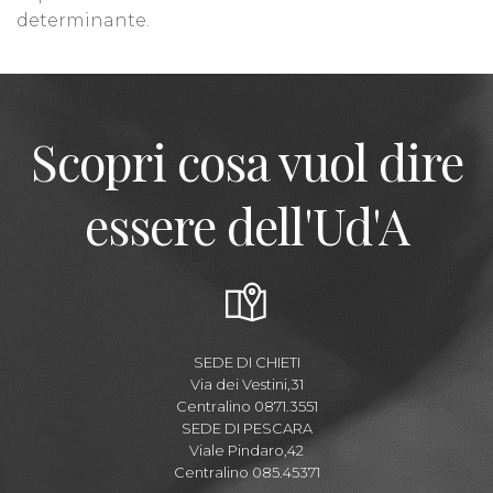
determinante.
Scopri cosa vuol dire
essere dell'Ud'A
SEDE DI CHIETI
Via dei Vestini,31
Centralino 0871.3551
SEDE DI PESCARA
Viale Pindaro,42
Centralino 085.45371