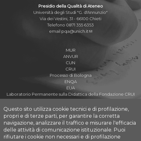
Presidio della Qualità di Ateneo
Università degli Studi "G. d'Annunzio"
Via dei Vestini, 31 - 66100 Chieti
Telefono 0871 355 6353
email
pqa@unich.it
MUR
ANVUR
CUN
CRUI
Processo di Bologna
ENQA
EUA
Laboratorio Permanente sulla Didattica della Fondazione CRUI
Questo sito utilizza cookie tecnici e di profilazione,
propri e di terze parti, per garantire la corretta
navigazione, analizzare il traffico e misurare l'efficacia
Assicurazione della Qualità di Ateneo
delle attività di comunicazione istituzionale.
Puoi
Nucleo di Valutazione
rifiutare i cookie non necessari e di profilazione
Amministrazione Trasparente