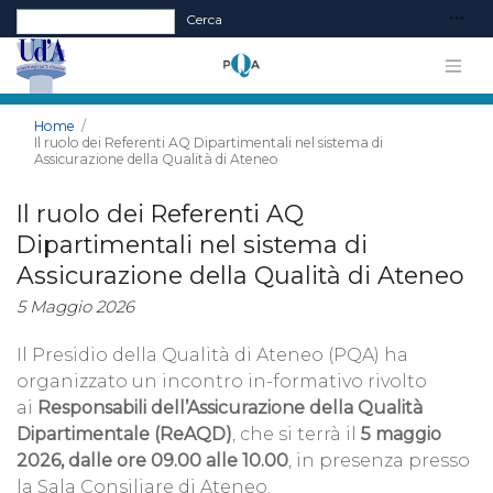
Form di ricerca
Cerca
Home
Il ruolo dei Referenti AQ Dipartimentali nel sistema di
Assicurazione della Qualità di Ateneo
Il ruolo dei Referenti AQ
Dipartimentali nel sistema di
Assicurazione della Qualità di Ateneo
5 Maggio 2026
Il Presidio della Qualità di Ateneo (PQA) ha
organizzato un incontro in-formativo rivolto
ai
Responsabili dell’Assicurazione della Qualità
Dipartimentale (ReAQD)
, che si terrà il
5 maggio
2026, dalle ore 09.00 alle 10.00
, in presenza presso
la Sala Consiliare di Ateneo.