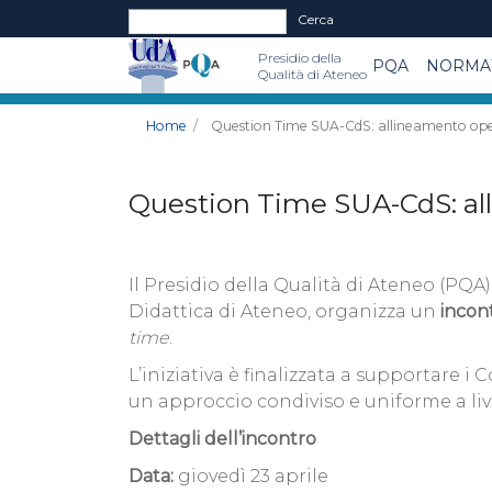
Form di ricerca
Cerca
Presidio della
PQA
NORMAT
Qualità di Ateneo
Home
Question Time SUA-CdS: allineamento oper
Question Time SUA-CdS: all
Il Presidio della Qualità di Ateneo (P
Didattica di Ateneo, organizza un
incon
time
.
L’iniziativa è finalizzata a supportare 
un approccio condiviso e uniforme a liv
Dettagli dell’incontro
Data:
giovedì 23 aprile