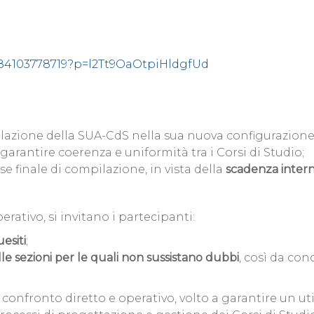
284103778719?p=l2Tt9OaOtpiHldgfUd
ilazione della SUA-CdS nella sua nuova configurazione
 garantire coerenza e uniformità tra i Corsi di Studio;
e finale di compilazione, in vista della
scadenza interna
perativo, si invitano i partecipanti:
esiti
;
le sezioni per le quali non sussistano dubbi
, così da con
nfronto diretto e operativo, volto a garantire un uti