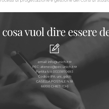
processi di progettazione e gestione dei Corsi di Studio
 cosa vuol dire essere de
email:
info@unich.it
PEC:
ateneo@pec.unich.it
Partita IVA 01335970693
Codice IPA: uni_gdch
CASELLA POSTALE N.18
66100 CHIETI (CH)