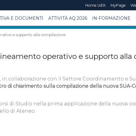
Home Ud'A
MyPage
We
IVA E DOCUMENTI
ATTIVITÀ AQ 2026
IN-FORMAZIONE
ativo e supporto alla compilazione
ineamento operativo e supporto alla
QA), in collaborazione con il Settore Coordinamento e
tro di chiarimento sulla compilazione della nuova SUA-
i Corsi di Studio nella prima applicazione della nuova 
ello di Ateneo.