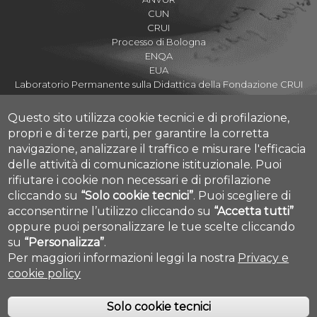
CUN
CRUI
Processo di Bologna
ENQA
EUA
Laboratorio Permanente sulla Didattica della Fondazione CRUI
Questo sito utilizza cookie tecnici e di profilazione,
propri e di terze parti, per garantire la corretta
navigazione, analizzare il traffico e misurare l'efficacia
Assicurazione della Qualità di Ateneo
delle attività di comunicazione istituzionale.
Puoi
Nucleo di Valutazione
rifiutare i cookie non necessari e di profilazione
Amministrazione Trasparente
cliccando su
“Solo cookie tecnici”
.
Puoi scegliere di
Parla con noi
acconsentirne l’utilizzo cliccando su
“Accetta tutti”
Cookie settings
Credits
oppure puoi personalizzare le tue scelte cliccando
su
“Personalizza”
.
Per maggiori informazioni leggi la nostra
Privacy e
cookie policy
Solo cookie tecnici