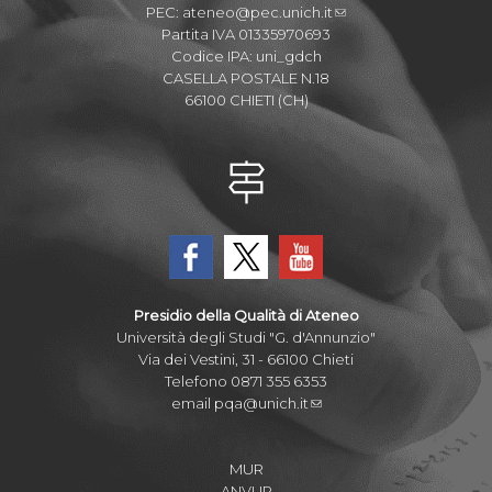
PEC:
ateneo@pec.unich.it
Partita IVA 01335970693
Codice IPA: uni_gdch
CASELLA POSTALE N.18
66100 CHIETI (CH)
Presidio della Qualità di Ateneo
Università degli Studi "G. d'Annunzio"
Via dei Vestini, 31 - 66100 Chieti
Telefono 0871 355 6353
email
pqa@unich.it
MUR
ANVUR