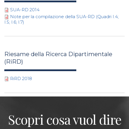
SUA-RD 2014
Note per la compilazione della SUA-RD (Quadri I.4;
I.5; I.6; I.7)
Riesame della Ricerca Dipartimentale
(RiRD)
RiRD 2018
Scopri cosa vuol dire