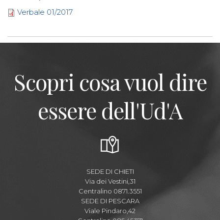
Verbale 01/2017
Scopri cosa vuol dire
essere dell'Ud'A
SEDE DI CHIETI
Via dei Vestini,31
Centralino 0871.3551
SEDE DI PESCARA
Viale Pindaro,42