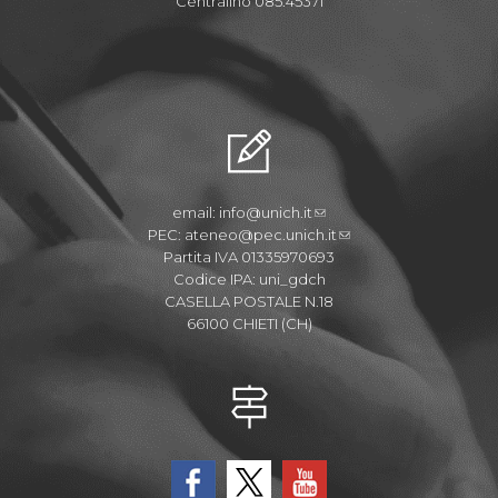
Centralino 085.45371
email:
info@unich.it
PEC:
ateneo@pec.unich.it
Partita IVA 01335970693
Codice IPA: uni_gdch
CASELLA POSTALE N.18
66100 CHIETI (CH)