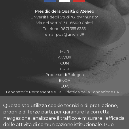
Presidio della Qualità di Ateneo
Università degli Studi "G. d'Annunzio"
Via dei Vestini, 31 - 66100 Chieti
Telefono 0871 355 6353
email
pqa@unich.it
MUR
ANVUR
CUN
CRUI
Processo di Bologna
ENQA
EUA
Laboratorio Permanente sulla Didattica della Fondazione CRUI
Questo sito utilizza cookie tecnici e di profilazione,
propri e di terze parti, per garantire la corretta
navigazione, analizzare il traffico e misurare l'efficacia
Assicurazione della Qualità di Ateneo
delle attività di comunicazione istituzionale.
Puoi
Nucleo di Valutazione