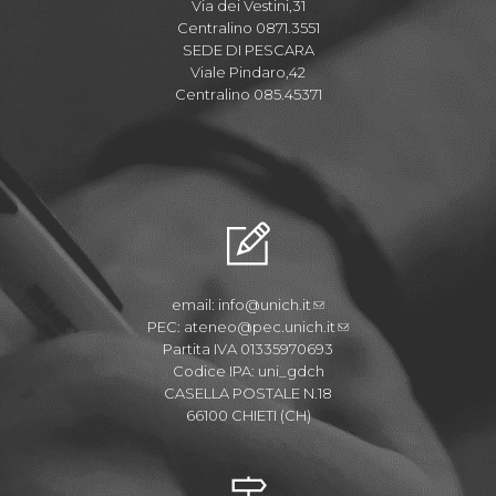
Via dei Vestini,31
Centralino 0871.3551
SEDE DI PESCARA
Viale Pindaro,42
Centralino 085.45371
email:
info@unich.it
PEC:
ateneo@pec.unich.it
Partita IVA 01335970693
Codice IPA: uni_gdch
CASELLA POSTALE N.18
66100 CHIETI (CH)